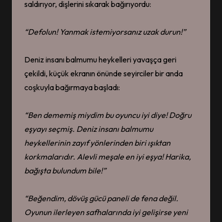
saldırıyor, dişlerini sıkarak bağırıyordu:
“Defolun! Yanmak istemiyorsanız uzak durun!”
Deniz insanı balmumu heykelleri yavaşça geri
çekildi, küçük ekranın önünde seyirciler bir anda
coşkuyla bağırmaya başladı:
“Ben dememiş miydim bu oyuncu iyi diye! Doğru
eşyayı seçmiş. Deniz
insanı
balmumu
heykellerinin zayıf yönlerinden biri ışıktan
korkmalarıdı
r. A
levli meşale en iyi eşya! Harika,
bağışta bulundum
bile!”
“
Beğendim
, dövüş gücü paneli de fena değil.
Oyunun ilerleyen safhalarında iyi gelişirse yeni