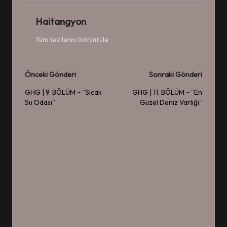
Haitangyon
Tüm Yazılarını Görüntüle
Post
Önceki Gönderi
Sonraki Gönderi
navigation
GHG | 9. BÖLÜM ~ ‘’Sıcak
GHG | 11. BÖLÜM ~ “En
Su Odası’’
Güzel Deniz Varlığı”