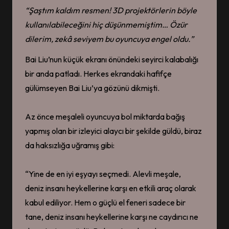
“
Şaştım kaldım resmen
!
3D
projektörlerin
böyle
kullanılabileceğini hiç düşünmemiştim
…
Özür
dilerim, zekâ seviyem bu oyuncuya engel oldu.”
Bai Liu’nun küçük ekranı önündeki seyirci kalabalığı
bir anda patladı. Herkes ekrandaki hafifçe
gülümseyen Bai Liu’ya gözünü dikmişti.
Az önce meşaleli oyuncuya bol miktarda bağış
yapmış olan bir izleyici alaycı bir şekilde güldü, biraz
da haksızlığa uğramış gibi:
“Yine de en iyi eşyayı seçmedi. Alevli meşale,
deniz insanı heykellerine karşı en etkili araç olarak
kabul ediliyor. Hem o güçlü el feneri sadece bir
tane, deniz insanı heykellerine karşı ne caydırıcı ne