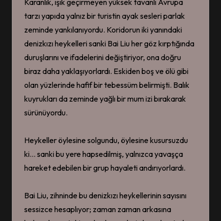
Karanlık, ışık geçirmeyen yüksek tavanlı Avrupa
tarzı yapıda yalnız bir turistin ayak sesleri parlak
zeminde yankılanıyordu. Koridorun iki yanındaki
denizkızı heykelleri sanki Bai Liu her göz kırptığında
duruşlarını ve ifadelerini değiştiriyor, ona doğru
biraz daha yaklaşıyorlardı. Eskiden boş ve ölü gibi
olan yüzlerinde hafif bir tebessüm belirmişti. Balık
kuyrukları da zeminde yağlı bir mum izi bırakarak
sürünüyordu.
Heykeller öylesine solgundu, öylesine kusursuzdu
ki… sanki bu yere hapsedilmiş, yalnızca yavaşça
hareket edebilen bir grup hayaleti andırıyorlardı.
Bai Liu, zihninde bu denizkızı heykellerinin sayısını
sessizce hesaplıyor; zaman zaman arkasına