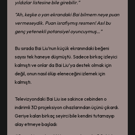
yıldızlar listesine bile girebilir.”
“Ah, keşke o yan ekrandaki
Bai
bilmem neye puan
vermeseydi
k
. Puan israfıymış
resmen
!
Asıl
bu
genç yetenekli
potansiyel oyuncu
ymuş…
”
Bu sırada Bai Liu’nun küçük ekranındaki beğeni
sayısı tek haneye düşmüştü. Sadece birkaç izleyici
kalmıştı ve onlar da Bai Liu’ya destek olmak için
değil, onun nasıl ölüp eleneceğini izlemek için
kalmıştı.
Televizyondaki Bai Liu ise sakince cebinden o
indirimli 3D projeksiyon cihazlarından üçünü çıkardı.
Geriye kalan birkaç seyirci bile kendini tutamayıp
alay etmeye başladı: