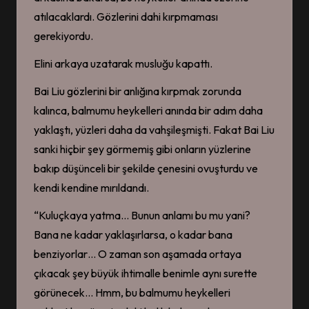
atılacaklardı. Gözlerini dahi kırpmaması
gerekiyordu.
Elini arkaya uzatarak musluğu kapattı.
Bai Liu gözlerini bir anlığına kırpmak zorunda
kalınca, balmumu heykelleri anında bir adım daha
yaklaştı, yüzleri daha da vahşileşmişti. Fakat Bai Liu
sanki hiçbir şey görmemiş gibi onların yüzlerine
bakıp düşünceli bir şekilde çenesini ovuşturdu ve
kendi kendine mırıldandı.
“Kuluçkaya yatma… Bunun anlamı bu mu yani?
Bana ne kadar yaklaşırlarsa, o kadar bana
benziyorlar… O zaman son aşamada ortaya
çıkacak şey büyük ihtimalle benimle aynı surette
görünecek… Hmm, bu balmumu heykelleri