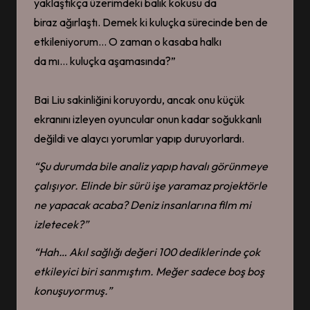
yaklaştıkça üzerimdeki balık kokusu da
biraz ağırlaştı. Demek ki kuluçka sürecinde ben de
etkileniyorum… O zaman o kasaba halkı
da mı… kuluçka aşamasında?”
Bai Liu sakinliğini koruyordu, ancak onu küçük
ekranını izleyen oyuncular onun kadar soğukkanlı
değildi ve alaycı yorumlar yapıp duruyorlardı.
“Şu durumda bile analiz yapıp havalı görünmeye
çalışıyor. Elinde bir sürü işe yaramaz projektörle
ne yapacak
acaba? D
eniz
insanlarına
film mi
izletecek?”
“
Hah… Akıl sağlığı
değeri 100 dediklerinde çok
etkileyici
biri
sanmıştım.
Meğer sadece boş boş
konuşuyormuş.”