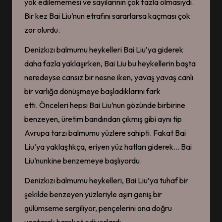
yok edilememesi ve sayılarının çok fazla olmasıydı.
Bir kez Bai Liu’nun etrafını sararlarsa kaçması çok
zor olurdu.
Denizkızı balmumu heykelleri Bai Liu’ya giderek
daha fazla yaklaşırken, Bai Liu bu heykellerin başta
neredeyse cansız bir nesne iken, yavaş yavaş canlı
bir varlığa dönüşmeye başladıklarını fark
etti. Önceleri hepsi Bai Liu’nun gözünde birbirine
benzeyen, üretim bandından çıkmış gibi aynı tip
Avrupa tarzı balmumu yüzlere sahipti. Fakat Bai
Liu’ya yaklaştıkça, eriyen yüz hatları giderek… Bai
Liu’nunkine benzemeye başlıyordu.
Denizkızı balmumu heykelleri, Bai Liu’ya tuhaf bir
şekilde benzeyen yüzleriyle aşırı geniş bir
gülümseme sergiliyor, pençelerini ona doğru
uzatarak hareket ediyorlardı.