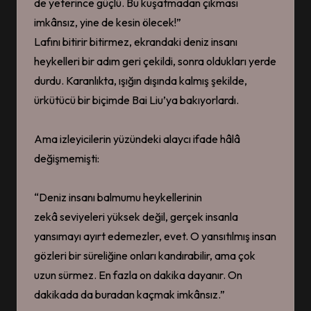
de yeterince güçlü. Bu kuşatmadan çıkması
imkânsız, yine de kesin ölecek!”
Lafını bitirir bitirmez, ekrandaki deniz insanı
heykelleri bir adım geri çekildi, sonra oldukları yerde
durdu. Karanlıkta, ışığın dışında kalmış şekilde,
ürkütücü bir biçimde Bai Liu’ya bakıyorlardı.
Ama izleyicilerin yüzündeki alaycı ifade hâlâ
değişmemişti:
“Deniz insanı balmumu heykellerinin
zekâ seviyeleri yüksek değil, gerçek insanla
yansımayı ayırt edemezler, evet. O yansıtılmış insan
gözleri bir süreliğine onları kandırabilir, ama çok
uzun sürmez. En fazla on dakika dayanır. On
dakikada da buradan kaçmak imkânsız.”