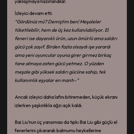
yaklaşmaya hazırlandılar.
İzleyici devam etti:
“Gördünüz mü
?
Demiştim ben
! Meşaleler
tüketilebilir
, hem de
üç kez kullanılabiliyor. El
feneri ise dayanıklı ürün, uzun ömürlü ama saldırı
gücü çok zayıf. Birden fazla olsaydı işe yarardı
ama yeni oyuncular oyuna girer girmez birkaç
tane almaya zaten gücü yetmez. O yüzden
meşale gibi yüksek saldırı gücüne sahip, tek
kullanımlık eşyalar en mantı
–
”
Ancak izleyici daha lafını bitiremeden, küçük ekranı
izlerken şaşkınlıkla ağzı açık kaldı.
Bai Liu’nun üç yansıması da tıpkı Bai Liu gibi güçlü el
fenerlerini çıkararak balmumu heykellerine