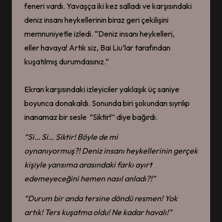
feneri vardı. Yavaşça iki kez salladı ve karşısındaki
deniz insanı heykellerinin biraz geri çekilişini
memnuniyetle izledi. “Deniz insanı heykelleri,
eller havaya! Artık siz, Bai Liu’lar tarafından
kuşatılmış durumdasınız.”
Ekran karşısındaki izleyiciler yaklaşık üç saniye
boyunca donakaldı. Sonunda biri şokundan sıyrılıp
inanamaz bir sesle ”Siktir!’’ diye bağırdı.
“
Si… Si… Siktir
!
Böyle de mi
oynanıyormuş?!
D
eniz
insanı
heykellerinin gerçek
kişiyle yansıma arasındaki farkı ayırt
edemeyeceğini
hemen nasıl anladı?
!”
“Durum bir anda
tersine
döndü
resmen
!
Yok
artık!
T
ers kuşatma
oldu!
N
e kadar havalı!”