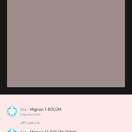
Sıla
-
Mignon 1. BÖLÜM
6 Ağustos 2026
offf cokk ii di