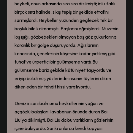
heykeli, onun arkasında sıra sıra dizilmişti; irili ufaklı
birçok sıra halinde, sıkış tepiş bir şekilde etrafını
sarmışlardı. Heykeller yüzünden geçilecek tek bir
boşluk bile kalmamıştı. Başlarını eğmişlerdi. Müzenin
loş ışığı, gözbebekleri olmayan boş göz çukurlarına
karanlık bir gölge düşürüyordu. Ağızlarının
kenarında, çenelerinin köşesine kadar yırtılmış gibi
tuhaf ve ürpertici bir gülümseme vardı.Bu
gülümseme bariz şekilde kötü niyet taşıyordu ve
eriyip bükülmüş yüzlerinde insanın tüylerini diken
diken eden bir tehdit hissi yaratıyordu.
Deniz insanı balmumu heykellerinin yoğun ve
açgözlü bakışları, lavabonun önünde duran Bai
Liu’ya dikilmişti. Bai Liu da bu varlıkların gözlerinin
içine bakıyordu. Sanki onlarca kendi kopyası