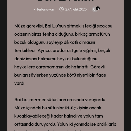
4
-
Haitangyon
23 Aralık 2025
-
Müze görevlisi, Bai Liu’nun gitmek istediği sıcak su
odasının biraz tenha olduğunu, birkaç armatürün
bozuk olduğunu söyleyip dikkatli olmasını
tembihledi. Ayrıca, orada rastgele yığılmış birçok
deniz insanı balmumu heykeli bulunduğunu,
heykellere çarpmamasını da hatırlattı. Görevli
bunları söylerken yüzünde kötü niyetli bir ifade
vardı.
Bai Liu, mermer sütunların arasında yürüyordu.
Müze içindeki bu sütunlar iki-üç kişinin ancak
kucaklayabileceği kadar kalındı ve yolun tam
ortasında duruyordu. Yolun iki yanında ise aralıklarla