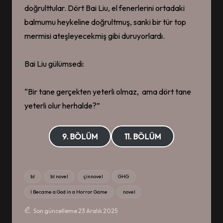
doğrulttular. Dört Bai Liu, el fenerlerini ortadaki
balmumu heykeline doğrultmuş, sanki bir tür top
mermisi ateşleyecekmiş gibi duruyorlardı.
Bai Liu gülümsedi:
“Bir tane gerçekten yeterli olmaz, ama dört tane
yeterli olur herhalde?”
9. BÖLÜM
11. BÖLÜM
Tags:
bl
bl novel
çinnovel
GHG
I Became a God in a Horror Game
novel
Son güncelleme 23 Aralık 2025