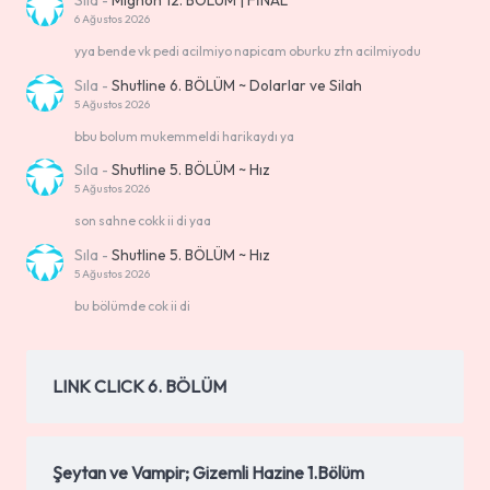
Sıla
-
Mignon 12. BÖLÜM | FİNAL
6 Ağustos 2026
yya bende vk pedi acilmiyo napicam oburku ztn acilmiyodu
Sıla
-
Shutline 6. BÖLÜM ~ Dolarlar ve Silah
5 Ağustos 2026
bbu bolum mukemmeldi harikaydı ya
Sıla
-
Shutline 5. BÖLÜM ~ Hız
5 Ağustos 2026
son sahne cokk ii di yaa
Sıla
-
Shutline 5. BÖLÜM ~ Hız
5 Ağustos 2026
bu bölümde cok ii di
LINK CLICK 6. BÖLÜM
Şeytan ve Vampir; Gizemli Hazine 1.Bölüm