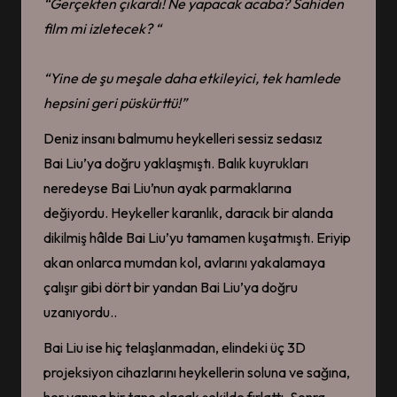
“Gerçekten çıkardı
!
N
e yapacak acaba?
Sahiden
film mi izletecek?
“
“Yine de şu meşale daha etkileyici, tek hamlede
hepsini geri püskürttü!”
Deniz insanı balmumu heykelleri sessiz sedasız
Bai Liu’ya doğru yaklaşmıştı. Balık kuyrukları
neredeyse Bai Liu’nun ayak parmaklarına
değiyordu. Heykeller karanlık, daracık bir alanda
dikilmiş hâlde Bai Liu’yu tamamen kuşatmıştı. Eriyip
akan onlarca mumdan kol, avlarını yakalamaya
çalışır gibi dört bir yandan Bai Liu’ya doğru
uzanıyordu..
Bai Liu ise hiç telaşlanmadan, elindeki üç 3D
projeksiyon cihazlarını heykellerin soluna ve sağına,
her yanına bir tane olacak şekilde fırlattı. Sonra