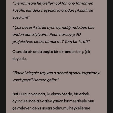
“
Deniz
insanı
heykelleri çoktan onu
tamamen
kuşattı
,
elindeki o eşyalarla oradan çıkabilirse
şaşarım!
’’
“Çok beceriksiz! İlk oyun oynadığımda
ben
bile
ondan daha iyiydim. Puan harcayıp 3D
projeksiyon cihazı almak mı? Tam bir israf!”
O sırada bir anda başka bir ekrandan bir çığlık
duyuldu.
“Bakın! Meşale taşıyan o acemi oyuncu kuşatmayı
yardı
geçti
! Hemen gelin!”
Bai Liu’nun yanında, iki ekran ötede, bir erkek
oyuncu elinde alev alev yanan bir meşaleyle onu
çevreleyen deniz insanı balmumu heykellerine