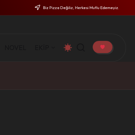
Biz Pizza Değiliz, Herkesi Mutlu Edemeyiz.
NOVEL
EKİP