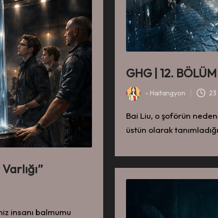
GHG | 12. BÖLÜM ~
-
Haitangyon
23
-
Bai Liu, o şoförün neden
üstün olarak tanımladığ
Varlığı”
eniz insanı balmumu