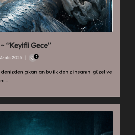
 ‘’Keyifli Gece’’
3
 Aralık 2025
 denizden çıkarılan bu ilk deniz insanını güzel ve
ını…