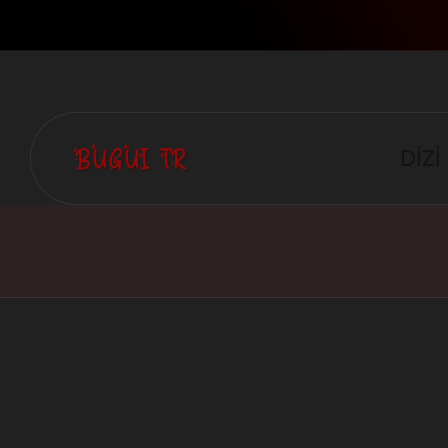
DİZİ
B
Kaliteli
İçeriklerin,
U
Kaliteli
'
Çevirilerin
G
Diyarı.
U
I
T