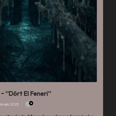
 ‘’Dört El Feneri’’
4
 Aralık 2025