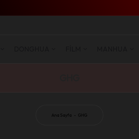
DONGHUA
FİLM
MANHUA
GHG
Ana Sayfa
-
GHG