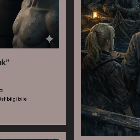
k’’
ha
t bilgi bile