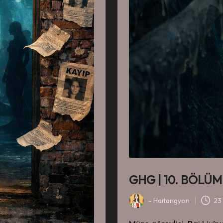
GHG | 10. BÖLÜM ~
-
Haitangyon
23
-