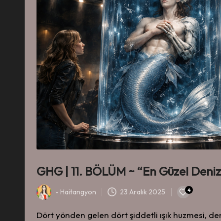
GHG | 11. BÖLÜM ~ “En Güzel Deniz 
4
-
Haitangyon
23 Aralık 2025
-
Dört yönden gelen dört şiddetli ışık huzmesi, d