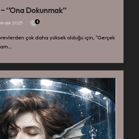
 ~ ‘’Ona Dokunmak’’
5
 Aralık 2025
görevlerden çok daha yüksek olduğu için, "Gerçek
 tam…