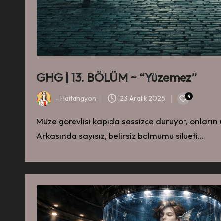
GHG | 13. BÖLÜM ~ “Yüzemez”
4
-
Haitangyon
23 Aralık 2025
-
Müze görevlisi kapıda sessizce duruyor, onların 
Arkasında sayısız, belirsiz balmumu silueti…