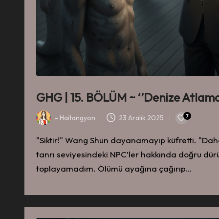
GHG | 15. BÖLÜM ~ ‘’Denize Atlama
7
-
Haitangyon
23 Aralık 2025
-
"Siktir!" Wang Shun dayanamayıp küfretti. "Da
tanrı seviyesindeki NPC’ler hakkında doğru dürüs
toplayamadım. Ölümü ayağına çağırıp…