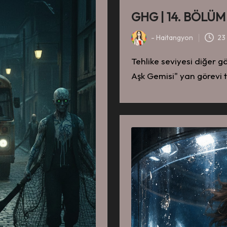
GHG | 14. BÖLÜM
-
Haitangyon
23
-
Tehlike seviyesi diğer 
Aşk Gemisi" yan görevi