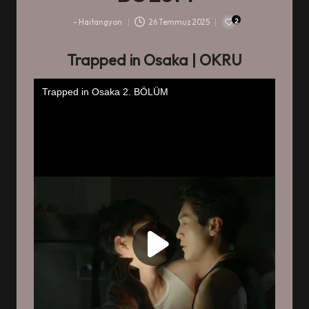
2
-
Haitangyon
26 Temmuz 2025
-
Trapped in Osaka
| OKRU