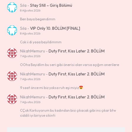
Sıla
-
Stay Still – Giriş Bölümü
8 Ağustos 2026
Ben baya begendimm
Sıla
-
VIP Only 10. BÖLÜM [FİNAL]
8 Ağustos 2026
Cok ii di yaaa bayildimmm
NikahMemuru
-
Duty First, Kiss Later 2. BÖLÜM
7 Ağustos 2026
OOha Bayidlim bu seri gibi önerisi olan varsa açığım onerilere
NikahMemuru
-
Duty First, Kiss Later 2. BÖLÜM
7 Ağustos 2026
9 saat önce mi biz yoksa ruh eşi miyiz
NikahMemuru
-
Duty First, Kiss Later 2. BÖLÜM
7 Ağustos 2026
CÇok Korkuyorum bu kadından bisi çıkacak gibi ins çıkar btw
ciddili iyi biriyse sikinti