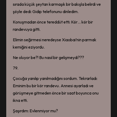
The Prosecutor’s Proposal
sırada küçük şeytan karmaşık bir bakışla belirdi ve
(2026)
şöyle dedi: Gidip telefonunu dinledim.
12 Temmuz 2026
The Lie We Lived In 8.
BÖLÜM – FİNAL
Konuşmadan önce tereddüt etti: Kör… kör bir
5 Temmuz 2026
randevuya gitti.
The Lie We Lived In 7.
BÖLÜM
5 Temmuz 2026
Elimin seğirmesi neredeyse Xiaobai’nin parmak
The Lie We Lived In 6.
kemiğini eziyordu.
BÖLÜM
5 Temmuz 2026
The Lie We Lived In 5.
Ne oluyor be?! Bu nasıl bir gelişmeydi???
BÖLÜM
5 Temmuz 2026
79.
The Lie We Lived In 4.
BÖLÜM
Çocuğa yanılıp yanılmadığını sordum. Tekrarladı:
16 Haziran 2026
The Lie We Lived In 3.
Eminim bu bir kör randevu. Annesi ayarladı ve
BÖLÜM
görüşmeye gitmeden önce bir saat boyunca onu
16 Haziran 2026
To My Shore – 1. & 2. Mini
ikna etti.
Ekstra
16 Haziran 2026
Şaşırdım: Evlenmiyor mu?
Mignon – YAN HİKAYE
16 Haziran 2026