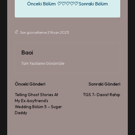
Önceki Bölüm
♡♡♡♡♡
Sonraki Bölüm
Son güncelleme 2 Nisan 2023
Baoi
Tüm Yazılarını Görüntüle
Post
Önceki Gönderi
Sonraki Gönderi
navigation
Telling Ghost Stories At
TGS 7- Daoist Rahip
My Ex-boyfriend’s
Wedding Bölüm 5 – Sugar
Daddy