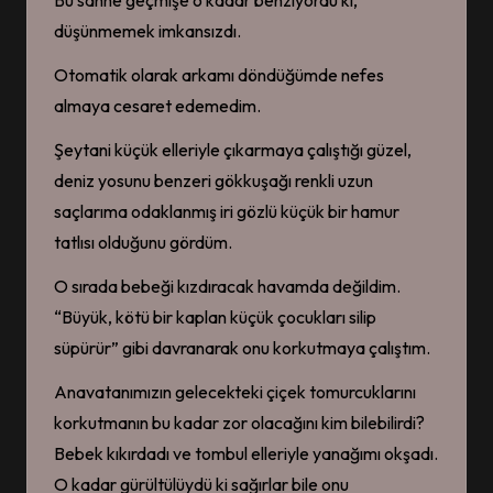
Bu sahne geçmişe o kadar benziyordu ki,
düşünmemek imkansızdı.
Otomatik olarak arkamı döndüğümde nefes
almaya cesaret edemedim.
Şeytani küçük elleriyle çıkarmaya çalıştığı güzel,
deniz yosunu benzeri gökkuşağı renkli uzun
saçlarıma odaklanmış iri gözlü küçük bir hamur
tatlısı olduğunu gördüm.
O sırada bebeği kızdıracak havamda değildim.
“Büyük, kötü bir kaplan küçük çocukları silip
süpürür” gibi davranarak onu korkutmaya çalıştım.
Anavatanımızın gelecekteki çiçek tomurcuklarını
korkutmanın bu kadar zor olacağını kim bilebilirdi?
Bebek kıkırdadı ve tombul elleriyle yanağımı okşadı.
O kadar gürültülüydü ki sağırlar bile onu