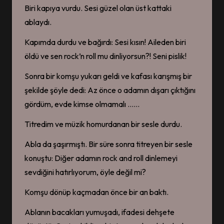
1 Mayıs 2026
Biri kapıya vurdu. Sesi güzel olan üst kattaki
Flower Boy 1. BÖLÜM
ablaydı.
29 Nisan 2026
FLOWER BOY (2026)
29 Nisan 2026
Kapımda durdu ve bağırdı: Sesi kısın! Aileden biri
Sammy’s Children’s Day 8.
öldü ve sen rock’n roll mu dinliyorsun?! Seni pislik!
BÖLÜM
29 Nisan 2026
Sonra bir komşu yukarı geldi ve kafası karışmış bir
Sammy’s Children’s Day 7.
BÖLÜM
şekilde şöyle dedi: Az önce o adamın dışarı çıktığını
24 Nisan 2026
Sammy’s Children’s Day 6.
gördüm, evde kimse olmamalı ……
BÖLÜM
13 Nisan 2026
Titredim ve müzik homurdanan bir sesle durdu.
To My Shore 15. BÖLÜM –
FİNAL
Abla da şaşırmıştı. Bir süre sonra titreyen bir sesle
13 Nisan 2026
To My Shore 14. BÖLÜM
konuştu: Diğer adamın rock and roll dinlemeyi
13 Nisan 2026
sevdiğini hatırlıyorum, öyle değil mi?
To My Shore 13. BÖLÜM
13 Nisan 2026
Komşu dönüp kaçmadan önce bir an baktı.
Ablanın bacakları yumuşadı, ifadesi dehşete