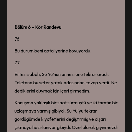
Shutline 1. BÖLÜM ~ Sokak
Tamircisi
4 Ağustos 2026
SHUTLINE (2021 –
SANSÜRSÜZ)
4 Ağustos 2026
Bölüm 6 – Kör Randevu
Duty First, Kiss Later 2.
BÖLÜM
76.
4 Ağustos 2026
Play Me 2. BÖLÜM
Bu durum beni aptal yerine koyuyordu.
1 Ağustos 2026
Play Me 1. BÖLÜM
77.
1 Ağustos 2026
Play Me (2026)
Ertesi sabah, Su Yu’nun annesi onu tekrar aradı.
1 Ağustos 2026
Duty First, Kiss Later 1.
Telefona bu sefer yatak odasından cevap verdi. Ne
BÖLÜM
30 Temmuz 2026
dediklerini duymak için içeri girmedim.
Duty First, Kiss Later
(2026)
Konuşma yaklaşık bir saat sürmüştü ve iki tarafın bir
30 Temmuz 2026
uzlaşmaya varmış gibiydi. Su Yu’yu tekrar
The Prosecutor’s Proposal
10. BÖLÜM [FİNAL]
gördüğümde kıyafetlerini değiştirmiş ve dışarı
26 Temmuz 2026
The Prosecutor’s Proposal 9.
çıkmaya hazırlanıyor gibiydi. Özel olarak giyinmezdi
BÖLÜM