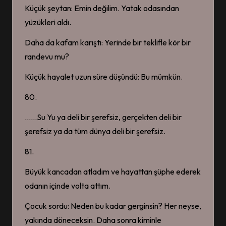
Küçük şeytan: Emin değilim. Yatak odasından
The Lie We Lived In 2.
BÖLÜM
yüzükleri aldı.
6 Haziran 2026
The Lie We Lived In 1.
Daha da kafam karıştı: Yerinde bir teklifle kör bir
BÖLÜM
6 Haziran 2026
randevu mu?
THE LIE WE LIVED IN (2026)
6 Haziran 2026
Küçük hayalet uzun süre düşündü: Bu mümkün.
Journey With You 3.
BÖLÜM
80.
24 Mayıs 2026
Journey With You 2.
BÖLÜM
……Su Yu ya deli bir şerefsiz, gerçekten deli bir
24 Mayıs 2026
şerefsiz ya da tüm dünya deli bir şerefsiz.
Journey With You 1. BÖLÜM
24 Mayıs 2026
81.
To My Shore – ÖZEL
BÖLÜM
Büyük kancadan atladım ve hayattan şüphe ederek
21 Mayıs 2026
Double Helix 2. BÖLÜM
odanın içinde volta attım.
13 Mayıs 2026
Double Helix 1. BÖLÜM
Çocuk sordu: Neden bu kadar gerginsin? Her neyse,
13 Mayıs 2026
Flower Boy 2. BÖLÜM
yakında döneceksin. Daha sonra kiminle
13 Mayıs 2026