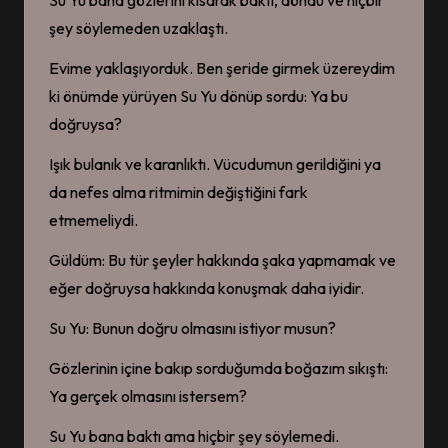
Su Yu bana gözlerini kısarak baktı, döndü ve hiçbir
şey söylemeden uzaklaştı.
Evime yaklaşıyorduk. Ben şeride girmek üzereydim
ki önümde yürüyen Su Yu dönüp sordu: Ya bu
doğruysa?
Işık bulanık ve karanlıktı. Vücudumun gerildiğini ya
da nefes alma ritmimin değiştiğini fark
etmemeliydi.
Güldüm: Bu tür şeyler hakkında şaka yapmamak ve
eğer doğruysa hakkında konuşmak daha iyidir.
Su Yu: Bunun doğru olmasını istiyor musun?
Gözlerinin içine bakıp sorduğumda boğazım sıkıştı:
Ya gerçek olmasını istersem?
Su Yu bana baktı ama hiçbir şey söylemedi.