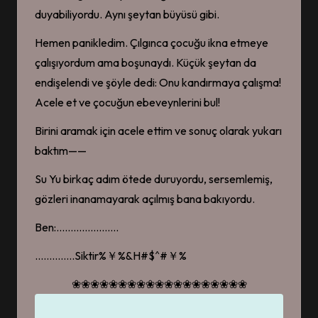
duyabiliyordu. Aynı şeytan büyüsü gibi.
Hemen panikledim. Çılgınca çocuğu ikna etmeye
çalışıyordum ama boşunaydı. Küçük şeytan da
endişelendi ve şöyle dedi: Onu kandırmaya çalışma!
Acele et ve çocuğun ebeveynlerini bul!
Birini aramak için acele ettim ve sonuç olarak yukarı
baktım——
Su Yu birkaç adım ötede duruyordu, sersemlemiş,
gözleri inanamayarak açılmış bana bakıyordu.
Ben:………………….
…………..Siktir%￥%&H#$^#￥%
❀❀❀❀❀❀❀❀❀❀❀❀❀❀❀❀❀❀❀