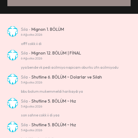
Sıla
-
Mignon 1. BÖLÜM
6 Ağustos 2026
offf cokk ii di
Sıla
-
Mignon 12. BÖLÜM | FİNAL
6 Ağustos 2026
yya bende vk pedi acilmiyo napicam oburku ztn acilmiyodu
Sıla
-
Shutline 6. BÖLÜM ~ Dolarlar ve Silah
5 Ağustos 2026
bbu bolum mukemmeldi harikaydı ya
Sıla
-
Shutline 5. BÖLÜM ~ Hız
5 Ağustos 2026
son sahne cokk ii di yaa
Sıla
-
Shutline 5. BÖLÜM ~ Hız
5 Ağustos 2026