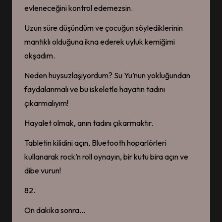
evleneceğini kontrol edemezsin.
JOURNEY WITH YOU
(2026)
8 Mayıs 2026
Uzun süre düşündüm ve çocuğun söylediklerinin
DOUBLE HELIX (2026)
mantıklı olduğuna ikna ederek uyluk kemiğimi
8 Mayıs 2026
Sammy’s Children’s Day 9.
okşadım.
BÖLÜM FİNAL
6 Mayıs 2026
Neden huysuzlaşıyordum? Su Yu’nun yokluğundan
Private Galaxy 4. BÖLÜM |
FİNAL – ”Bu bizim hikâyemiz.”
faydalanmalı ve bu iskeletle hayatın tadını
4 Mayıs 2026
çıkarmalıyım!
Private Galaxy 3. BÖLÜM –
”Liang Chen, benimle bir
geleceğe var mısın?”
Hayalet olmak, anın tadını çıkarmaktır.
2 Mayıs 2026
Private Galaxy 2. BÖLÜM –
Tabletin kilidini açın, Bluetooth hoparlörleri
”Artık her gün heyecanla
bekliyorum… Heyecanla
kullanarak rock’n roll oynayın, bir kutu bira açın ve
geleceğimizi bekliyorum.”
dibe vurun!
1 Mayıs 2026
Private Galaxy 1. BÖLÜM –
82.
Uzun zaman oldu, Liang Chen
Laoshi”
1 Mayıs 2026
On dakika sonra…
PRIVATE GALAXY (2026)