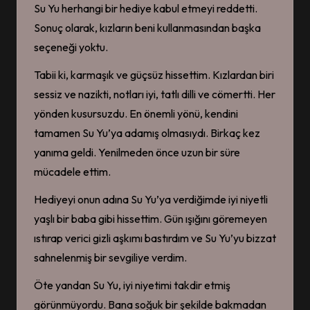
Su Yu herhangi bir hediye kabul etmeyi reddetti.
Sonuç olarak, kızların beni kullanmasından başka
seçeneği yoktu.
Tabii ki, karmaşık ve güçsüz hissettim. Kızlardan biri
sessiz ve nazikti, notları iyi, tatlı dilli ve cömertti. Her
yönden kusursuzdu. En önemli yönü, kendini
tamamen Su Yu’ya adamış olmasıydı. Birkaç kez
yanıma geldi. Yenilmeden önce uzun bir süre
mücadele ettim.
Hediyeyi onun adına Su Yu’ya verdiğimde iyi niyetli
yaşlı bir baba gibi hissettim. Gün ışığını göremeyen
ıstırap verici gizli aşkımı bastırdım ve Su Yu’yu bizzat
sahnelenmiş bir sevgiliye verdim.
Öte yandan Su Yu, iyi niyetimi takdir etmiş
görünmüyordu. Bana soğuk bir şekilde bakmadan