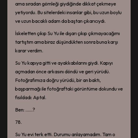
ama sıradan gömleği giydiğinde dikkat çekmeye
26 Temmuz 2026
The Prosecutor’s Proposal 8.
yetiyordu. Bu sitelerdeki insanlar gibi, bu uzun boylu
BÖLÜM
ve uzun bacaklı adam da baştan çıkarıcıydı.
18 Temmuz 2026
The Prosecutor’s Proposal 7.
BÖLÜM
İskeletten çıkıp Su Yu ile dışarı çıkıp çıkmayacağımı
18 Temmuz 2026
tartıştım ama biraz düşündükten sonra buna karşı
The Prosecutor’s Proposal 6.
BÖLÜM
karar verdim.
16 Temmuz 2026
The Prosecutor’s Proposal 5.
Su Yu kapıya gitti ve ayakkabılarını giydi. Kapıyı
BÖLÜM
16 Temmuz 2026
açmadan önce arkasını döndü ve geri yürüdü.
The Prosecutor’s Proposal 4.
Fotoğrafımıza doğru yürüdü, bir an baktı,
BÖLÜM
12 Temmuz 2026
başparmağı ile fotoğraftaki görüntüme dokundu ve
The Prosecutor’s Proposal 3.
BÖLÜM
fısıldadı: Aptal.
12 Temmuz 2026
The Prosecutor’s Proposal 2.
Ben: ……?
BÖLÜM
12 Temmuz 2026
78.
The Prosecutor’s Proposal 1.
BÖLÜM
Su Yu evi terk etti. Durumu anlayamadım. Tam o
12 Temmuz 2026