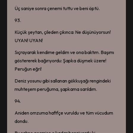
Üç saniye sonra çenemi tuttu ve beni öptü.
93.
Küçük şeytan, çileden çıkınca: Ne düşünüyorsun!
UYAN! UYAN!
Sıçrayarak kendime geldim ve ona baktım. Başımı
göstererek bağırıyordu: Şapka düşmek üzere!
Peruğun eğri!
Deniz yosunu gibi sallanan gökkuşağı rengindeki
muhteşem peruğuma, şapkama sarıldım.
94.
Aniden omzuma hafifçe vuruldu ve tüm vücudum
dondu.