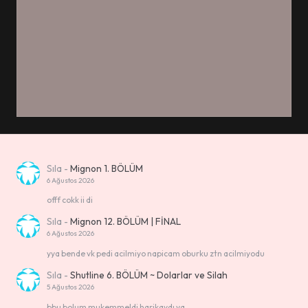
Sıla
-
Mignon 1. BÖLÜM
6 Ağustos 2026
offf cokk ii di
Sıla
-
Mignon 12. BÖLÜM | FİNAL
6 Ağustos 2026
yya bende vk pedi acilmiyo napicam oburku ztn acilmiyodu
Sıla
-
Shutline 6. BÖLÜM ~ Dolarlar ve Silah
5 Ağustos 2026
bbu bolum mukemmeldi harikaydı ya