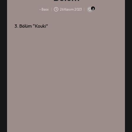
2
-
Baoi
26 Kasım 2023
-
3. Bölüm “Kouki”