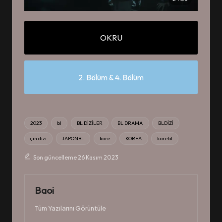
OKRU
2. Bölüm
&
4. Bölüm
Tags:
2023
bl
BL DİZİLER
BL DRAMA
BLDİZİ
çin dizi
JAPONBL
kore
KOREA
korebl
Son güncelleme 26 Kasım 2023
Baoi
Tüm Yazılarını Görüntüle