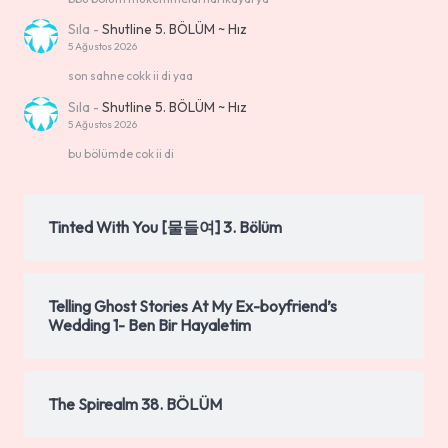
Sıla
-
Shutline 5. BÖLÜM ~ Hız
5 Ağustos 2026
son sahne cokk ii di yaa
Sıla
-
Shutline 5. BÖLÜM ~ Hız
5 Ağustos 2026
bu bölümde cok ii di
Tinted With You [물들여] 3. Bölüm
Telling Ghost Stories At My Ex-boyfriend’s
Wedding 1- Ben Bir Hayaletim
The Spirealm 38. BÖLÜM