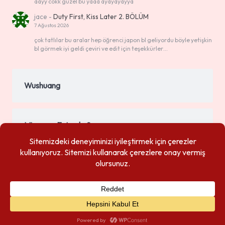
aayy cokk guzel bu yaaa ayayayayya
jace
-
Duty First, Kiss Later 2. BÖLÜM
7 Ağustos 2026
çok tatlılar bu aralar hep öğrenci japon bl geliyordu böyle yetişkin
bl görmek iyi geldi çeviri ve edit için teşekkürler…
Wushuang
Mignon – Episode 9
The Tasty Florida
Desire 16. BÖLÜM – FİNAL