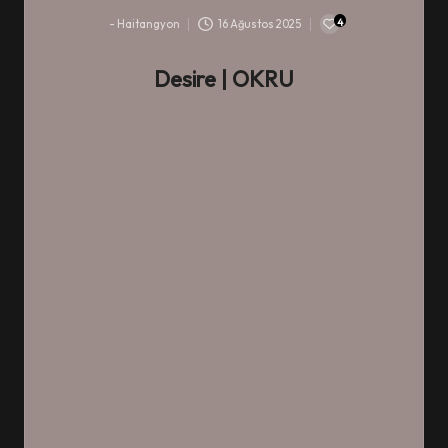
4
-
Haitangyon
16 Ağustos 2025
-
Desire
| OKRU